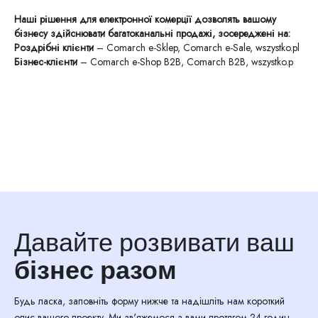
Наші рішення для електронної комерції дозволять вашому
бізнесу здійснювати багатоканальні продажі, зосереджені на:
Роздрібні клієнти
– Comarch e-Sklep, Comarch e-Sale, wszystko.pl
Бізнес-клієнти
– Comarch e-Shop B2B, Comarch B2B, wszystko.p
Давайте розвивати ваш
бізнес разом
Будь ласка, заповніть форму нижче та надішліть нам короткий
опис вашого проекту. Ми зв'яжемося з вами протягом 24 годин,