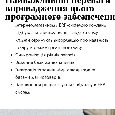
впровадження цього
програмного забезпеченн
Інтеграція даних про асортимент між
інтернет-магазином і ERP-системою компанії
відбувається автоматично, завдяки чому
клієнти отримують інформацію про наявність
товару в режимі реального часу.
Синхронізація рівнів запасів.
Ведення бази даних клієнтів.
Інтеграція із зовнішніми оптовиками та
базами даних товарів.
Замовлення розраховуються відразу в ERP-
системі.