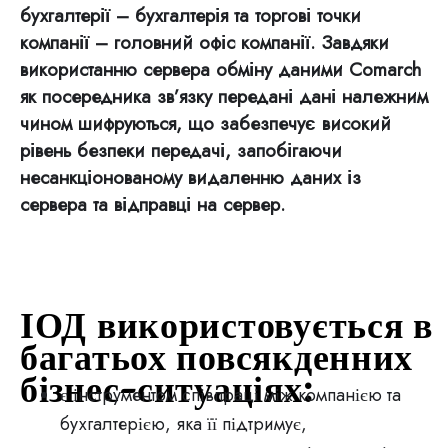
бухгалтерії – бухгалтерія та торгові точки
компанії – головний офіс компанії. Завдяки
використанню сервера обміну даними Comarch
як посередника зв’язку передані дані належним
чином шифруються, що забезпечує високий
рівень безпеки передачі, запобігаючи
несанкціонованому видаленню даних із
сервера та відправці на сервер.
ІОД використовується в
багатьох повсякденних
бізнес-ситуаціях:
є інструментом співпраці між компанією та
бухгалтерією, яка її підтримує,