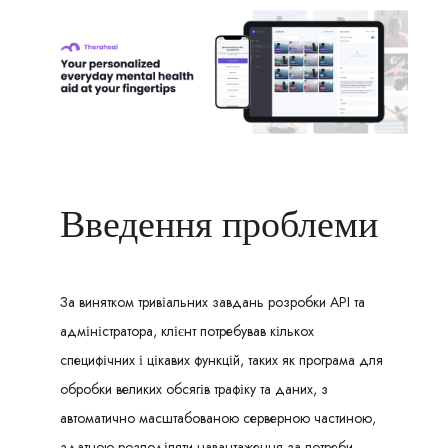
Введення проблеми
За винятком тривіальних завдань розробки API та
адміністратора, клієнт потребував кількох
специфічних і цікавих функцій, таких як програма для
обробки великих обсягів трафіку та даних, з
автоматично масштабованою серверною частиною,
здатною розподіляти навантаження за потреби.