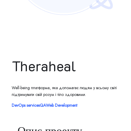
Theraheal
Well-being платформа, яка допомагає людям у всьому світі
підтримувати свій розум і тіло здоровими.
DevOps services
QA
Web Development
Опис проекту