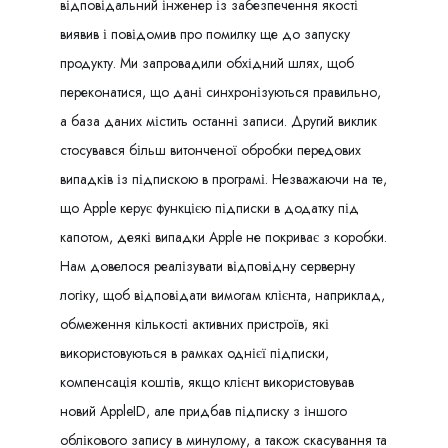
відповідальний інженер із забезпечення якості
виявив і повідомив про помилку ще до запуску
продукту. Ми запровадили обхідний шлях, щоб
переконатися, що дані синхронізуються правильно,
а база даних містить останні записи. Другий виклик
стосувався більш витонченої обробки передових
випадків із підпискою в програмі. Незважаючи на те,
що Apple керує функцією підписки в додатку під
капотом, деякі випадки Apple не покриває з коробки.
Нам довелося реалізувати відповідну серверну
логіку, щоб відповідати вимогам клієнта, наприклад,
обмеження кількості активних пристроїв, які
використовуються в рамках однієї підписки,
компенсація коштів, якщо клієнт використовував
новий AppleID, але придбав підписку з іншого
облікового запису в минулому, а також скасування та