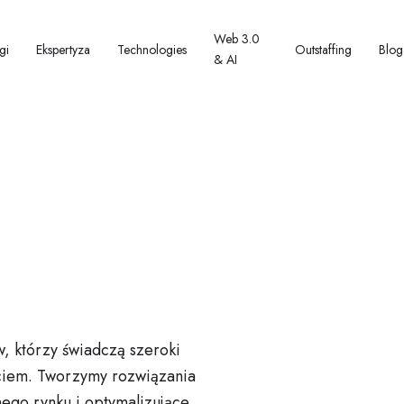
Web 3.0
gi
Ekspertyza
Technologies
Outstaffing
Blog
& AI
, którzy świadczą szeroki
arciem. Tworzymy rozwiązania
go rynku i optymalizujące