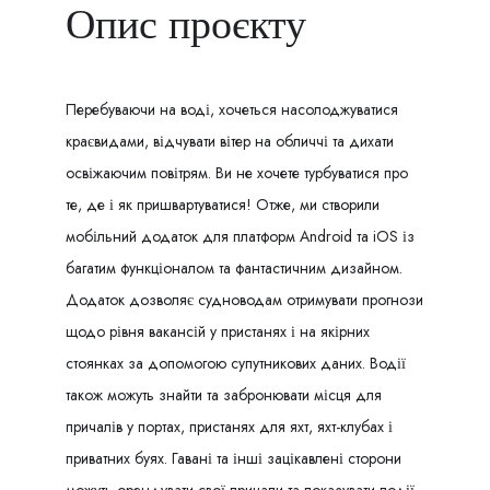
Опис проєкту
Перебуваючи на воді, хочеться насолоджуватися
краєвидами, відчувати вітер на обличчі та дихати
освіжаючим повітрям. Ви не хочете турбуватися про
те, де і як пришвартуватися! Отже, ми створили
мобільний додаток для платформ Android та iOS із
багатим функціоналом та фантастичним дизайном.
Додаток дозволяє судноводам отримувати прогнози
щодо рівня вакансій у пристанях і на якірних
стоянках за допомогою супутникових даних. Водії
також можуть знайти та забронювати місця для
причалів у портах, пристанях для яхт, яхт-клубах і
приватних буях. Гавані та інші зацікавлені сторони
можуть орендувати свої причали та показувати події