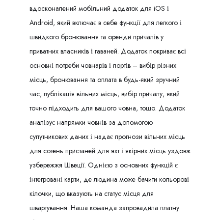
вдосконалений мобільний додаток для iOS і
Android, який включає в себе функції для легкого і
швидкого бронювання та оренди причалів у
приватних власників і гаваней. Додаток покриває всі
основні потреби човнарів і портів – вибір різних
місць, бронювання та оплата в будь-який зручний
час, публікація вільних місць, вибір причалу, який
точно підходить для вашого човна, тощо. Додаток
аналізує напрямки човнів за допомогою
супутникових даних і надає прогнози вільних місць
для сотень пристаней для яхт і якірних місць уздовж
узбережжя Швеції. Однією з основних функцій є
інтегровані карти, де людина може бачити кольорові
кілочки, що вказують на статус місця для
швартування. Наша команда запровадила платну